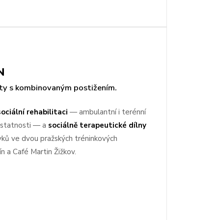
N
enty s kombinovaným postižením.
sociální rehabilitaci
— ambulantní i terénní
ostatnosti — a
sociálně terapeutické dílny
yků ve dvou pražských tréninkových
n a Café Martin Žižkov.