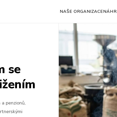
NAŠE ORGANIZACE
NÁHR
m se
ižením
 a penzionů,
artnerskými