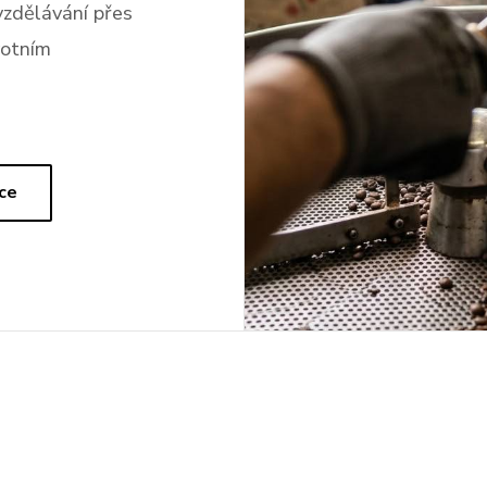
vzdělávání přes
votním
ce